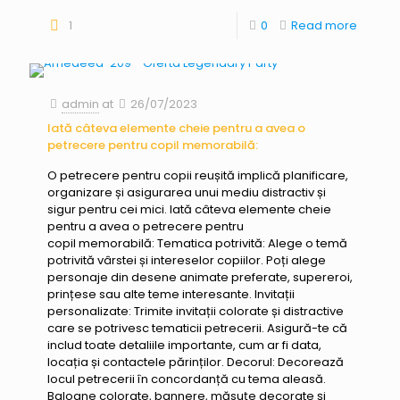
1
0
Read more
admin
at
26/07/2023
Iată câteva elemente cheie pentru a avea o
petrecere pentru copil memorabilă:
O petrecere pentru copii reușită implică planificare,
organizare și asigurarea unui mediu distractiv și
sigur pentru cei mici. Iată câteva elemente cheie
pentru a avea o petrecere pentru
copil memorabilă: Tematica potrivită: Alege o temă
potrivită vârstei și intereselor copiilor. Poți alege
personaje din desene animate preferate, supereroi,
prințese sau alte teme interesante. Invitații
personalizate: Trimite invitații colorate și distractive
care se potrivesc tematicii petrecerii. Asigură-te că
includ toate detaliile importante, cum ar fi data,
locația și contactele părinților. Decorul: Decorează
locul petrecerii în concordanță cu tema aleasă.
Baloane colorate, bannere, măsuțe decorate și