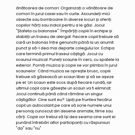
ânătoarea de comori: Organizați o vânătoare de
comori în jurul casei sau în curte. Ascundeți mici
obiecte sau bomboane în diverse locuri și oferiți
copiilor hărți sau indicii pentru a le găsi. Jocul
"Ștafeta cu balonase": Împărțiți copiii în echipe și
stabiliți un traseu de alergat. Fiecare copil trebuie să
cară un balonas între genunchi până la un anumit
punct și să-l dea mai departe colegului lor. Echipa
care termină primul traseul câștigă. Jocul cu
scaunul muzical: Puneți scaune în cerc, cu spatele la
exterior. Porniți muzica și copiii se vor plimba în jurul
scaunelor. Când muzica se oprește brusc, copiii
trebuie să găsească un scaun liber și să se așeze
pe el. Un scaun este scos după fiecare rundă, iar
ultimul copil care găsește un scaun va fi eliminat.
Jocul continuă până când rămâne un singur
câștigător. Cine sunt eu?: Lipiți pe fruntea fiecărui
copil un autocolant pe care să scrie numele unui
personaj cunoscut din desene animate, filme sau
cărți. Copiii vor trebui să își dea seama cine sunt ei
punând întrebări altor participanți cu răspunsuri
"da" sau "nu".