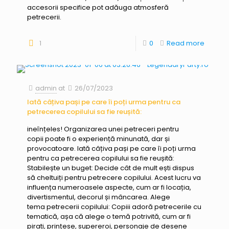
accesorii specifice pot adăuga atmosferă
petrecerii.
1
0
Read more
admin
at
26/07/2023
Iată câțiva pași pe care îi poți urma pentru ca
petrecerea copilului sa fie reușită:
ineînțeles! Organizarea unei petreceri pentru
copii poate fi o experiență minunată, dar și
provocatoare. Iată câțiva pași pe care îi poți urma
pentru ca petrecerea copilului sa fie reușită:
Stabilește un buget: Decide cât de mult ești dispus
să cheltuiți pentru petrecere copilului. Acest lucru va
influența numeroasele aspecte, cum ar fi locația,
divertismentul, decorul și mâncarea. Alege
tema petrecerii copilului: Copiii adoră petrecerile cu
tematică, așa că alege o temă potrivită, cum ar fi
pirati, prințese, supereroi, personaje de desene