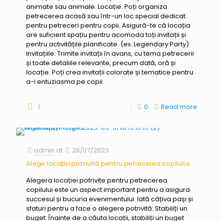
animate sau animale. Locație: Poți organiza
petrecerea acasă sau într-un loc special dedicat
pentru petreceri pentru copii. Asigură-te că locația
are suficient spațiu pentru acomoda toți invitații și
pentru activitățile planificate. (ex. Legendary Party)
Invitațiile: Trimite invitații în avans, cu tema petrecerii
și toate detaliile relevante, precum dată, oră și
locație. Poți crea invitații colorate și tematice pentru
a-i entuziasma pe copii.
1
0
Read more
admin
at
26/07/2023
Alege locația potrivită pentru petrecerea copilului
Alegera locației potrivite pentru petrecerea
copilului este un aspect important pentru a asigura
succesul și bucuria evenimentului. Iată câțiva pași și
sfaturi pentru a face o alegere potrivită: Stabiliți un
buget: Înainte de a căuta locații, stabiliți un buget