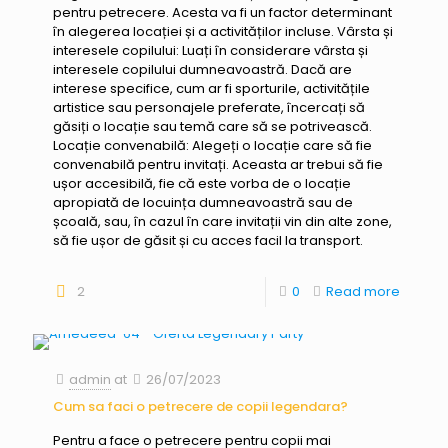
pentru petrecere. Acesta va fi un factor determinant
în alegerea locației și a activităților incluse. Vârsta și
interesele copilului: Luați în considerare vârsta și
interesele copilului dumneavoastră. Dacă are
interese specifice, cum ar fi sporturile, activitățile
artistice sau personajele preferate, încercați să
găsiți o locație sau temă care să se potrivească.
Locație convenabilă: Alegeți o locație care să fie
convenabilă pentru invitați. Aceasta ar trebui să fie
ușor accesibilă, fie că este vorba de o locație
apropiată de locuința dumneavoastră sau de
școală, sau, în cazul în care invitații vin din alte zone,
să fie ușor de găsit și cu acces facil la transport.
2
0
Read more
admin
at
26/07/2023
Cum sa faci o petrecere de copii legendara?
Pentru a face o petrecere pentru copii mai