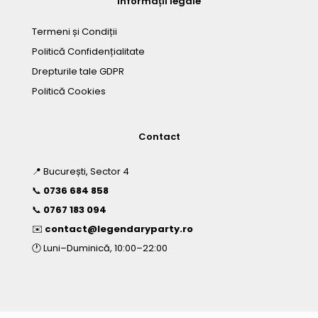
Informații legale
Termeni și Condiții
Politică Confidențialitate
Drepturile tale GDPR
Politică Cookies
Contact
📍 București, Sector 4
📞
0736 684 858
📞
0767 183 094
✉️
contact@legendaryparty.ro
🕐 Luni–Duminică, 10:00–22:00