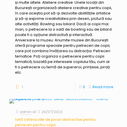
și multe altele. Ateliere creative: Unele locații din
București organizează ateliere creative pentru copii,
în care aceștia pot să-și dezvolte abilitățile artistice
și să-și exprime creativitatea prin desen, pictură sau
alte activități. Bowling sau biliard: Dacă ai copii mai
mari, o petrecere la o sală de bowling sau de biliard
poate fi o opțiune distractivă și interactivă.
Aniversare la muzeu: Anumite muzee din București
oferă programe speciale pentru petreceri de copii,
care pot combina învățarea cu distracția. Petreceri
tematice: Poți organiza o petrecere pentru copii
tematică, bazată pe interesele copilului tău, cum ar
fi o petrecere cu temă de supereroi, prințese, pirați
etc.
1
0
Read more
admin
at
26/07/2023
Iată câteva idei de jocuri distractive pentru
petreceri pentru copii: