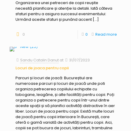
Organizarea unei petreceri de copii reușite
necesită planificare și atenție la detalii. Iată câteva
sfaturi pentru a asigura succesul evenimentului:
Urmând aceste sfaturi și punând accent
[…]
0
0
Read more
Sandu Catalin Danut
at
31/07/2023
Locuri de joaca pentru copii
Parcuri și locuri de joacă: Bucureștiul are
numeroase parcuri și locuri de joacă unde poti
organiza petrecerea copiilului echipate cu
tobogane, leagăne, și alte facilități pentru copii. Poți
organiza o petrecere pentru copii într-unul dintre
aceste spații și să planifici activități distractive în aer
liber. Locuri de joaca pentru copii: Există multe locuri
de joacă pentru copii interioare în București, care
oferă o gamă variată de activități pentru copii. Aici,
copiii se pot bucura de jocuri, labirinturi, trambuline