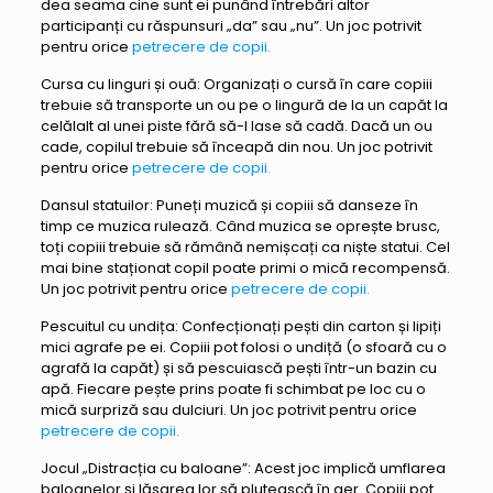
dea seama cine sunt ei punând întrebări altor
participanți cu răspunsuri „da” sau „nu”. Un joc potrivit
pentru orice
petrecere de copii.
Cursa cu linguri și ouă: Organizați o cursă în care copiii
trebuie să transporte un ou pe o lingură de la un capăt la
celălalt al unei piste fără să-l lase să cadă. Dacă un ou
cade, copilul trebuie să înceapă din nou. Un joc potrivit
pentru orice
petrecere de copii.
Dansul statuilor: Puneți muzică și copiii să danseze în
timp ce muzica rulează. Când muzica se oprește brusc,
toți copiii trebuie să rămână nemișcați ca niște statui. Cel
mai bine staționat copil poate primi o mică recompensă.
Un joc potrivit pentru orice
petrecere de copii.
Pescuitul cu undița: Confecționați pești din carton și lipiți
mici agrafe pe ei. Copiii pot folosi o undiță (o sfoară cu o
agrafă la capăt) și să pescuiască pești într-un bazin cu
apă. Fiecare pește prins poate fi schimbat pe loc cu o
mică surpriză sau dulciuri. Un joc potrivit pentru orice
petrecere de copii.
Jocul „Distracția cu baloane”: Acest joc implică umflarea
baloanelor și lăsarea lor să plutească în aer. Copiii pot