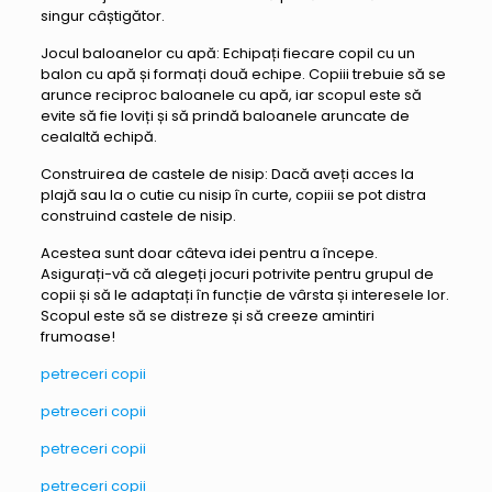
singur câștigător.
Jocul baloanelor cu apă: Echipați fiecare copil cu un
balon cu apă și formați două echipe. Copiii trebuie să se
arunce reciproc baloanele cu apă, iar scopul este să
evite să fie loviți și să prindă baloanele aruncate de
cealaltă echipă.
Construirea de castele de nisip: Dacă aveți acces la
plajă sau la o cutie cu nisip în curte, copiii se pot distra
construind castele de nisip.
Acestea sunt doar câteva idei pentru a începe.
Asigurați-vă că alegeți jocuri potrivite pentru grupul de
copii și să le adaptați în funcție de vârsta și interesele lor.
Scopul este să se distreze și să creeze amintiri
frumoase!
petreceri copii
petreceri copii
petreceri copii
petreceri copii