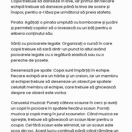
Copiii trebuie să danseze în linie, iar primul din fiecare
echipă trebuie să danseze până la linia de sosire și
înapoi, pentru a-l lăsa pe următorul să preia stafeta.
Pinata: Agățați o pinata umplută cu bomboane și jucării
și permiteți copiilor să o lovească cu un băț pentru a
elibera conținutul său.
Săriți cu picioarele legate: Organizați o cursă în care
copiii trebuie să sară dintr-un punct la altul având
picioarele legate cu o legătură elastică sau cu o
pereche de șosete.
Desenează pe spate: Copiii sunt împărțiți în echipe.
Fiecare echipă are un hârtie și un creion, iar un membru
al echipei trebuie să deseneze un obiect pe spatele
celuilalt membru al echipei, care trebuie să ghicească
despre ce obiect este vorba.
Caruselul muzical: Puneți câteva scaune în cerc și aveți
un copil în picioare în spatele fiecărui scaun. Porniți
muzica și copiii merg în jurul scaunelor. Când muzica se
oprește, trebuie să găsească un scaun liber pentru a
ocupa. Cel fără scaun este eliminat, iar un scaun este
scos din joc. Acest lucru continuă până când rămâne un