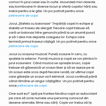
comori în jurul casei sau în curte. Ascundeți mici obiecte
sau bomboane în diverse locuri și oferiți copiilor hărți sau
indicii pentru a le găsi. Un joc potrivit pentru orice
petrecere de copii.
Jocul „Ștafeta cu balonase”: Împărțiți copiii în echipe și
stabiliți un traseu de alergat. Fiecare copil trebuie să
cară un balonas între genunchi până la un anumit punct
și să-l dea mai departe colegului lor. Echipa care
termină primul traseul câștigă. Un joc potrivit pentru orice
petrecere de copii.
Jocul cu scaunul muzical: Puneți scaune în cerc, cu
spatele la exterior. Porniți muzica și copiii se vor plimba în
jurul scaunelor. Când muzica se oprește brusc, copiii
trebuie să găsească un scaun liber și să se așeze pe el.
Un scaun este scos după fiecare rundă, iar ultimul copil
care găsește un scaun va fi eliminat. Jocul continuă până
când rămâne un singur câștigător. Un joc potrivit pentru
orice
petrecere de copii.
Cine sunt eu?: Lipiți pe fruntea fiecărui copil un autocolant
pe care să scrie numele unui personaj cunoscut din
desene animate, filme sau cărți. Copiii vor trebui să își