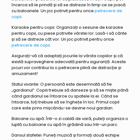
încerca să le prindă și să se distreze în timp ce se joacă
cu baloanele. Un joc potrivit pentru orice
petrecere de
copii
.
Karaoke pentru copii: Organizați o sesiune de karaoke
pentru copii, cu piese potrivite vârstei lor. Lasă-i să cânte
și să se distreze cât vor. Un joc potrivit pentru orice
petrecere de copii
.
Asigurați-vă că adaptați jocurile la vârsta copiilor și că
există supraveghere adecvată pentru siguranță. Aceste
jocuri vor contribui la o petrecere plină de distracție și
amuzament!
Statui vivante: O persoană este desemnată să fie
„gardianul”. Copiii trebuie să danseze și să se miște până
când gardianul se întoarce cu spatele la ei. Când se
întoarce, toți trebuie să se înghețe în loc. Primul copil
care este prins mișcându-se devine noul gardian.
Baloane cu apă: Într-o zi caldă de vară, puteți organiza o
luptă cu baloane cu apă în grădină sau într-un parc.
Dansul stafetei: Puneți muzică și formați două echipe.