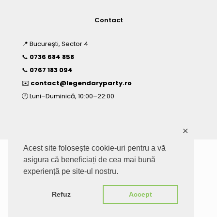
Contact
📍 București, Sector 4
📞
0736 684 858
📞
0767 183 094
✉️
contact@legendaryparty.ro
🕐 Luni–Duminică, 10:00–22:00
✕
Acest site folosește cookie-uri pentru a vă
asigura că beneficiați de cea mai bună
© 2026 www.legendaryparty.ro - Toate drepturile sunt
experiență pe site-ul nostru.
rezervate - LEGENDARY PARTY SRL, CUI: 40890870
Optimizare SEO de
PremiumSEO.ro
· Web design de
MyWebDesign.ro
Refuz
Accept