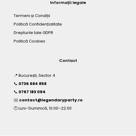
Informații legale
Termeni și Condiții
Politică Confidențialitate
Drepturile tale GDPR
Politică Cookies
Contact
📍 București, Sector 4
📞
0736 684 858
📞
0767 183 094
✉️
contact@legendaryparty.ro
🕐 Luni–Duminică, 10:00–22:00