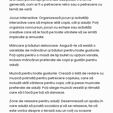
generală, cum ar fi o petrecere retro sau o petrecere cu
temă de vară.
Jocuri interactive: Organizează jocuri și activități
interactive care să implice atât copiii, cât și adulții. Poți
organiza concursuri, jocuri cu echipe sau activități
creative care să le facă pe toate vârstele să se simtă
implicate și amuzate.
Mâncare și băuturi delicioase: Asigură-te că există o
varietate de mâncăruri și băuturi pentru toate gusturile.
Poți opta pentru o masă de tip bufet cu opțiuni variate,
inclusiv mâncăruri preferate de copii și gustări pentru
adulți.
Muzică pentru toate gusturile: Crează o listă de redare cu
muzică potrivită pentru petrecere copilului, care să
includă atât cântece pentru copii, cât și piese muzicale
preferate de adulți. Poți alege muzică veselă și ritmată
care să îi facă pe toți să danseze.
Zone de relaxare pentru adulți: Desemnează un spațiu în
care adulții să poată socializa și să se relaxeze, fie că
este vorba despre o terasă sau un colț cu scaune